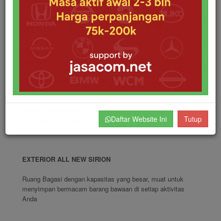
By Heny widyaningsih
Posted 2020-12-27 01:11:21
INTERIOR ALL NEW SIRION
Daihatsu ALL NEW SIRION hadir dengan interior yang
elegant dan memiliki fitur-fitur canggih di dalamnya. Nikmati
Daftar Website Ini
Tutup
dan rasakan fiturnya.
EXTERIOR ALL NEW SIRION
Ruang Bagasi dengan kapasitas yang besar, muat untuk
menyimpan bermacam barang bawaan di setiap aktivitas
Anda